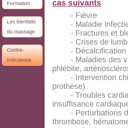
cas suivants
Formation
-
Fièvre
Les bienfaits
- Maladie infecti
du massage
- Fractures et ble
- Crises de lumbag
- Décalcification g
Contre-
- Maladies des vai
indications
phlébite, artérioscléro
- Intervention chiru
prothèse)
- Troubles cardiaqu
insuffisance cardiaqu
- Perturbations de 
thrombose, hématom