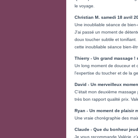
le voyage.
Christian M.
samedi 18 avril 2
Une inoubliable séance de bien-ê
J'ai passé un moment de détente 
doux toucher subtile et tonifian
cette inoubliable séance bien-êt
Thierry - Un grand massage !
Un long moment de douceur et de
l'expertise du toucher et de la 
David - Un merveilleux momen
C'était mon deuxième massage pa
très bon rapport qualité prix. Val
Ryan - Un moment de plaisir
m
Une vraie chorégraphie des main
Claude - Que du bonheur
jeud
Je vous recommande Valérie, c’e