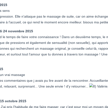
 2015
es sens
pression. Elle n'attaque pas le massage de suite, car on aime échanger
e à l'accueil, ce qui rend le moment encore meilleur. bisous ma petite
di 24 novembre 2015
nd le temps de faire votre connaissance ! Dans un deuxième temps, 
e de pressions et également de sensualité (non sexuelle), qui apport
onnes qui recherchent un massage original, je conseille celui-là, rapport
ur, et surtout tout l'amour que tu donnes à travers ton massage ! Une
15
 un vrai massage
les commentaires que j avais pu lire avant de la rencontrer. Accueillante,
d, relaxant, surprenant... Une seule envie ! d'y retourner...
Valérie
 15 octobre 2015
 J'ai pris l'habitude de me faire masser, car c'est pour moi un moyen de