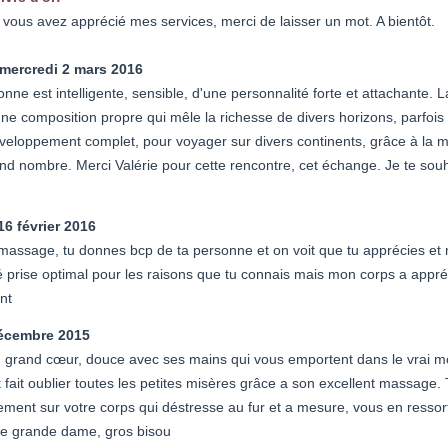
 vous avez apprécié mes services, merci de laisser un mot. A bientôt.
mercredi 2 mars 2016
onne est intelligente, sensible, d'une personnalité forte et attachante
ne composition propre qui mêle la richesse de divers horizons, parfois s
veloppement complet, pour voyager sur divers continents, grâce à la 
nd nombre. Merci Valérie pour cette rencontre, cet échange. Je te souh
16 février 2016
massage, tu donnes bcp de ta personne et on voit que tu apprécies et m
 prise optimal pour les raisons que tu connais mais mon corps a appréc
nt
décembre 2015
 grand cœur, douce avec ses mains qui vous emportent dans le vrai mo
fait oublier toutes les petites misères grâce a son excellent massage. T
ment sur votre corps qui déstresse au fur et a mesure, vous en ressort
ne grande dame, gros bisou