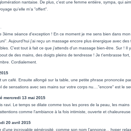
lomération nantaise. De plus, c'est une femme entière, sympa, qui aim
voyage qu'elle m'a "offert".
.
ette 3ème séance d'exception ! En ce moment je me sens bien dans mon
euni''. Aujourd’hui j'ai reçu un massage encore plus énergique avec des 
éables. C'est tout à fait ce que j’attends d'un massage bien-être. Sur ! I
bout de des mains, des doigts pleins de tendresse ! Je t'embrasse fort, 
mbre. Cordialement.
2015
un café. Ensuite allongé sur la table, une petite phrase prononcée par V
l de sensations avec ses mains sur votre corps nu...."encore" est le se
té
mercredi 13 mai 2015
suis ravi. Le temps se dilate comme tous les pores de la peau, les mains
'attentions comme l'ambiance à la fois intimiste, ouverte et chaleureus
ndi 20 avril 2015
d'une incroyable générosité, comme son nom l'annonce... hyper relaxant