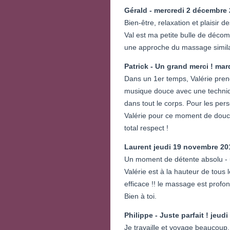
Gérald -
mercredi 2 décembre
Bien-être, relaxation et plaisir d
Val est ma petite bulle de décom
une approche du massage similair
Patrick - Un grand merci !
mar
Dans un 1er temps, Valérie pre
musique douce avec une techniqu
dans tout le corps. Pour les pers
Valérie pour ce moment de douce
total respect !
Laurent
jeudi 19 novembre 20
Un moment de détente absolu -
Valérie est à la hauteur de tous 
efficace !! le massage est profon
Bien à toi.
Philippe - Juste parfait !
jeudi
Je travaille et voyage beaucoup.