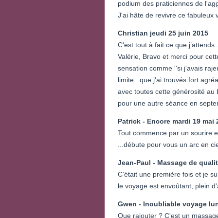
podium des praticiennes de l'agg
J'ai hâte de revivre ce fabuleux 
Christian
jeudi 25 juin 2015
C'est tout à fait ce que j’attends..
Valérie, Bravo et merci pour c
sensation comme ''si j'avais raj
limite...que j'ai trouvés fort agr
avec toutes cette générosité au 
pour une autre séance en septe
Patrick - Encore
mardi 19 mai 
Tout commence par un sourire et 
...débute pour vous un arc en cie
Jean-Paul - Massage de quali
C'était une première fois et je 
le voyage est envoûtant, plein d
Gwen - Inoubliable voyage
lu
Que rajouter ? C'est un massage 