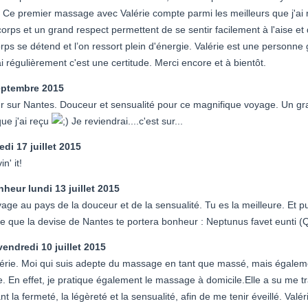
Ce premier massage avec Valérie compte parmi les meilleurs que j'ai reç
rps et un grand respect permettent de se sentir facilement à l'aise et 
corps se détend et l’on ressort plein d'énergie. Valérie est une personne 
i régulièrement c'est une certitude. Merci encore et à bientôt.
eptembre 2015
r sur Nantes. Douceur et sensualité pour ce magnifique voyage. Un g
que j'ai reçu
Je reviendrai....c'est sur...
di 17 juillet 2015
n' it!
nheur
lundi 13 juillet 2015
yage au pays de la douceur et de la sensualité. Tu es la meilleure. Et
 que la devise de Nantes te portera bonheur : Neptunus favet eunti (
vendredi 10 juillet 2015
alérie. Moi qui suis adepte du massage en tant que massé, mais égaleme
 En effet, je pratique également le massage à domicile.Elle a su me tra
 la fermeté, la légèreté et la sensualité, afin de me tenir éveillé. Valér