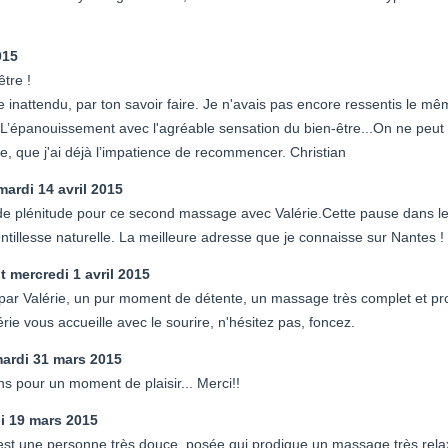
015
tre !
inattendu, par ton savoir faire. Je n'avais pas encore ressentis le même
t. L’épanouissement avec l'agréable sensation du bien-être...On ne peu
re, que j'ai déjà l’impatience de recommencer. Christian
mardi 14 avril 2015
 plénitude pour ce second massage avec Valérie.Cette pause dans le 
gentillesse naturelle. La meilleure adresse que je connaisse sur Nantes 
t
mercredi 1 avril 2015
r Valérie, un pur moment de détente, un massage très complet et pro
érie vous accueille avec le sourire, n'hésitez pas, foncez.
ardi 31 mars 2015
s pour un moment de plaisir... Merci!!
i 19 mars 2015
st une personne très douce, posée qui prodigue un massage très rela